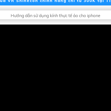
ua VR Shinecon chính hãng chỉ từ 300K tại Ti
Hướng dẫn sử dụng kính thực tế ảo cho iphone