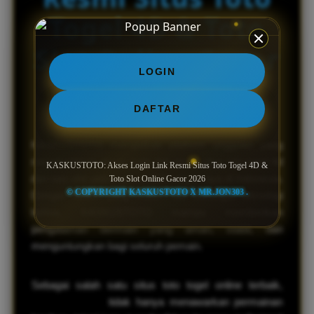
Togel 4D & Toto
Slot Online Gacor
LOGIN
2026
DAFTAR
KASKUSTOTO merupakan platform unggulan yang
menghadirkan akses login link resmi situs toto togel 4d
KASKUSTOTO: Akses Login Link Resmi Situs Toto Togel 4D &
dan toto slot online gacor 2026 terpercaya di Indonesia.
Toto Slot Online Gacor 2026
© COPYRIGHT KASKUSTOTO X MR.JON303 .
Dengan sistem yang modern dan dukungan teknologi
terkini, KASKUSTOTO mampu memberikan
pengalaman bermain yang aman, stabil, dan
menguntungkan bagi seluruh pemain.
Sebagai salah satu situs toto togel online terbaik,
KASKUSTOTO
tidak hanya menawarkan permainan