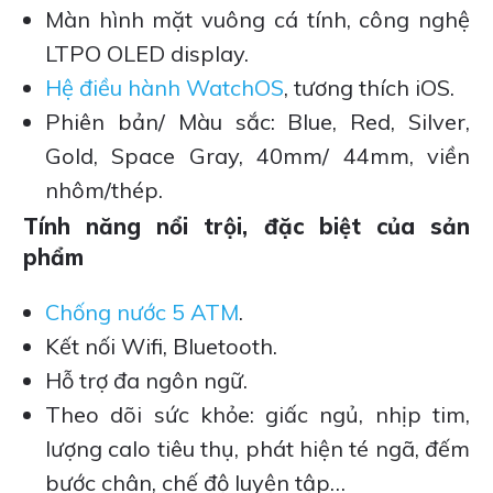
Màn hình mặt vuông cá tính, công nghệ
LTPO OLED display.
Hệ điều hành WatchOS
, tương thích iOS.
Phiên bản/ Màu sắc: Blue, Red, Silver,
Gold, Space Gray, 40mm/ 44mm, viền
nhôm/thép.
Tính năng nổi trội, đặc biệt của sản
phẩm
Chống nước 5 ATM
.
Kết nối Wifi, Bluetooth.
Hỗ trợ đa ngôn ngữ.
Theo dõi sức khỏe: giấc ngủ, nhịp tim,
lượng calo tiêu thụ, phát hiện té ngã, đếm
bước chân, chế độ luyện tập…