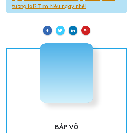
tương lai? Tìm hiểu ngay nhé!
BẮP VÕ